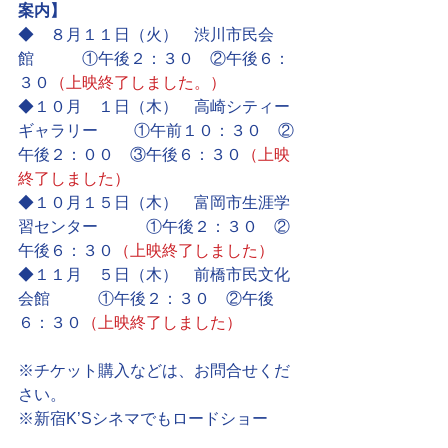
案内】
◆　８月１１日（火）　渋川市民会
館　　　①午後２：３０　②午後６：
３０
（上映終了しました。）
◆１０月　１日（木）　高崎シティー
ギャラリー　　 ①午前１０：３０　②
午後２：００　③午後６：３０
（上映
終了しました）
◆１０月１５日（木）　富岡市生涯学
習センター　　　①午後２：３０　②
午後６：３０
（上映終了しました）
◆１１月　５日（木）　前橋市民文化
会館　　　①午後２：３０　②午後
６：３０
（上映終了しました）
※チケット購入などは、お問合せくだ
さい。
※新宿K’Sシネマでもロードショー