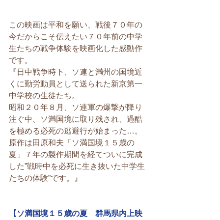
この映画は平和を願い、戦後７０年の
今だからこそ伝えたい７０年前の中学
生たちの戦争体験を映画化した感動作
です。 
『日中戦争時下、ソ連と満州の国境近
くに勤労動員として送られた新京第一
中学校の生徒たち。 
昭和２０年８月、ソ連軍の爆撃が降り
注ぐ中、ソ満国境に取り残され、過酷
を極める必死の逃避行が始まった…。 
原作は田原和夫「ソ満国境１５歳の
夏」７年の製作期間を経てついに完成
した”戦時中を必死に生き抜いた中学生
たちの体験”です。』 
【ソ満国境１５歳の夏　群馬県内上映