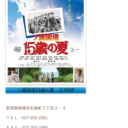
ソ満国境15歳の夏 公式HP
群馬県前橋市石倉町３丁目２－３
ＴＥＬ：027-252-2261
ＦＡＸ：027-252-2260