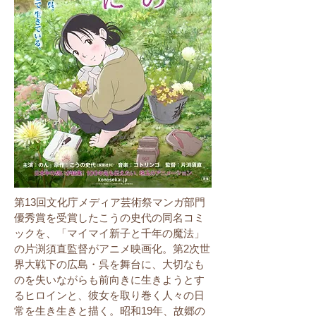
第13回文化庁メディア芸術祭マンガ部門
優秀賞を受賞したこうの史代の同名コミ
ックを、「マイマイ新子と千年の魔法」
の片渕須直監督がアニメ映画化。第2次世
界大戦下の広島・呉を舞台に、大切なも
のを失いながらも前向きに生きようとす
るヒロインと、彼女を取り巻く人々の日
常を生き生きと描く。昭和19年、故郷の