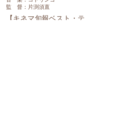
​監 督：片渕須直
【キネマ旬報ベスト・テ
ン】
・日本映画ベスト・テン
…第１位
・日本映画監督賞 …
片渕須直
・読者選出日本映画ベスト・テン…第
１位
・読者選出日本映画監督賞 …片渕
須直
群馬県前橋市石倉町３丁目２－３
ＴＥＬ：027-252-2261
ＦＡＸ：027-252-2260
mail：
gunmakyodoueiga@rice.ocn.ne.jp