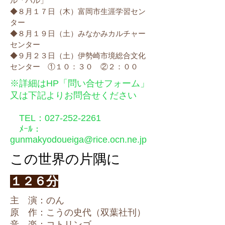
ル「パル」
◆８月１７日（木）富岡市生涯学習セン
ター
◆８月１９日（土）みなかみカルチャー
センター
◆９月２３日（土）伊勢崎市境総合文化
センター ①１０：３０ ②２：００
※詳細はHP「問い合せフォーム」
又は下記よりお問合せください
TEL：027-252-2261
​ ﾒｰﾙ：
gunmakyodoueiga@rice.ocn.ne.jp
この世界の片隅に
１２６分
主 演：のん
原 作：こうの史代（双葉社刊）
音 楽：コトリンゴ