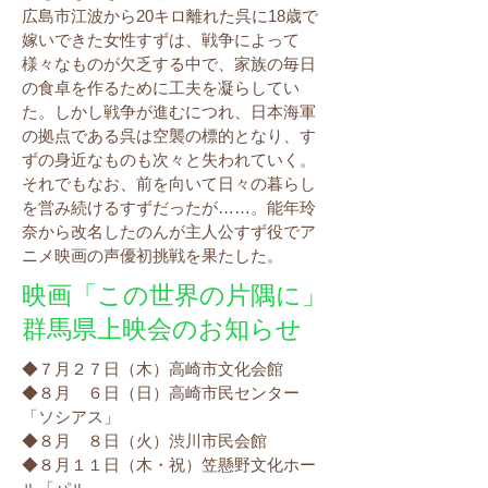
広島市江波から20キロ離れた呉に18歳で
嫁いできた女性すずは、戦争によって
様々なものが欠乏する中で、家族の毎日
の食卓を作るために工夫を凝らしてい
た。しかし戦争が進むにつれ、日本海軍
の拠点である呉は空襲の標的となり、す
ずの身近なものも次々と失われていく。
それでもなお、前を向いて日々の暮らし
を営み続けるすずだったが……。能年玲
奈から改名したのんが主人公すず役でア
ニメ映画の声優初挑戦を果たした。
​映画「この世界の片隅に」
群馬県上映会のお知らせ
◆７月２７日（木）高崎市文化会館
​◆８月 ６日（日）高崎市民センター
「ソシアス
」
◆８月 ８日（火）渋川市民会館
◆８月１１日（木・祝）笠懸野文化ホー