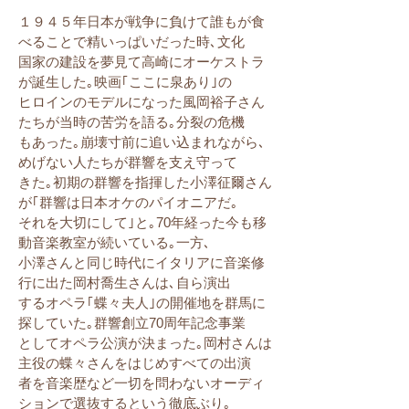
１９４５年日本が戦争に負けて誰もが食
べることで精いっぱいだった時､文化
国家の建設を夢見て高崎にオーケストラ
が誕生した｡映画｢ここに泉あり｣の
ヒロインのモデルになった風岡裕子さん
たちが当時の苦労を語る｡分裂の危機
もあった｡崩壊寸前に追い込まれながら､
めげない人たちが群響を支え守って
きた｡初期の群響を指揮した小澤征爾さん
が｢群響は日本オケのパイオニアだ｡
それを大切にして｣と｡70年経った今も移
動音楽教室が続いている｡一方､
小澤さんと同じ時代にイタリアに音楽修
行に出た岡村喬生さんは､自ら演出
するオペラ｢蝶々夫人｣の開催地を群馬に
探していた｡群響創立70周年記念事業
としてオペラ公演が決まった｡岡村さんは
主役の蝶々さんをはじめすべての出演
者を音楽歴など一切を問わないオーディ
ションで選抜するという徹底ぶり｡