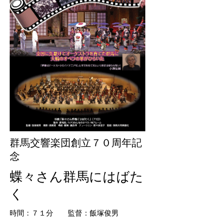
群馬交響楽団創立７０周年記
念
​蝶々さん群馬にはばた
く
​時間：７１分 監督：飯塚俊男