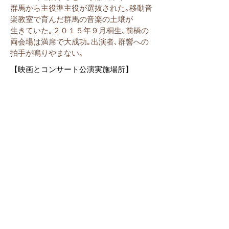
群馬から主役準主役が選抜された｡移動音
楽教室で育んだ群馬の音楽の土壌が
生きていた｡２０１５年９月桐生､前橋の
両会場は満席で大成功｡出演者､群響への
拍手が鳴りやまない｡
【映画とコンサート公演実施場所】
○群馬県文化振興課主催（前橋テルサ）
○高崎市文化財団主催（高崎市文化会館）
○東吾妻町主催（岩櫃城温泉ホール）
○桐生市（桐生市文化会館シルクホール）
※予定
群馬県前橋市石倉町３丁目２－３
ＴＥＬ：027-252-2261
ＦＡＸ：027-252-2260
mail：
gunmakyodoueiga@rice.ocn.ne.jp